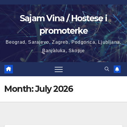
Skip
to
Sajam Vina / Hostese i
content
promoterke
Beograd, Sarajevo, Zagreb, Podgorica, Ljubljana,
Banjaluka, Skopje
Month:
July 2026