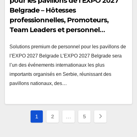
pour les pavillons de l’EXPO 2027
Belgrade – Hôtesses
professionnelles, Promoteurs,
Team Leaders et personnel
multilingue
Solutions premium de personnel pour les pavillons de
l’EXPO 2027 Belgrade L’EXPO 2027 Belgrade sera
l’un des événements internationaux les plus
importants organisés en Serbie, réunissant des
pavillons nationaux, des…
Posts
1
2
…
5
pagination