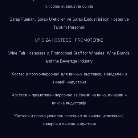
viticoles et industrie du vin
Şarap Fuarları, Şarap Üreticileri ve Şarap Endüstrisi için Hostes ve
Tanıtım Personeli
UPIS ZA HOSTESE I PROMOTERKE
Wine Fair Hostesses & Promotional Staff for Wineries, Wine Brands
and the Beverage Industry
Хостес и промо-персонал для винных выставок, виноделен и
винной индустрии
Хостеси и промотивен персонал за саеми на вино, винарии и
винска индустрија
Хостеси и промоционален персонал за винени изложения,
винарни и винена индустрия